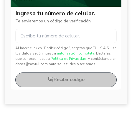
Ingresa tu número de celular.
Te enviaremos un código de verificación
Al hacer click en "Recibir código", aceptas que TUL S.A.S. use
✕
✕
tus datos según nuestra
autorización completa.
Declaras
que conoces nuestra
Política de Privacidad.
y contáctanos en
datos@soytul.com para solicitudes o reclamos.
Recibir código