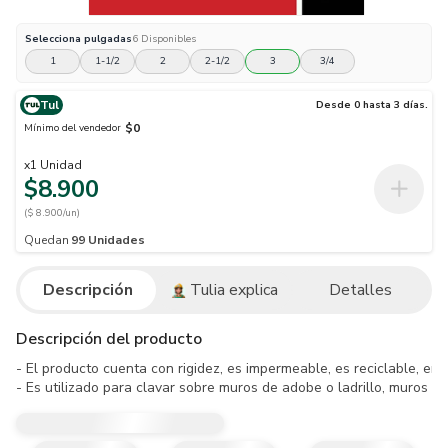
Selecciona
pulgadas
6
Disponibles
1
1-1/2
2
2-1/2
3
3/4
Tul
Desde 0 hasta 3 días.
$0
Mínimo del vendedor
x
1
Unidad
$8.900
($ 8.900/un)
Quedan
99
Unidades
Descripción
Tulia explica
Detalles
Descripción del producto
- El producto cuenta con rigidez, es impermeable, es reciclable, entre
- Es utilizado para clavar sobre muros de adobe o ladrillo, muros c