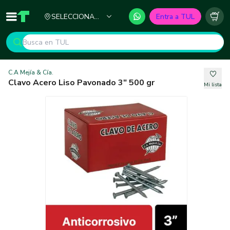
Ciudad
SELECCIONA
Entra a TUL
Inicio
TUL - Tu Marketplace de Construcción
Carr
TU CIUDAD
C.A Mejía & Cía.
Clavo Acero Liso Pavonado 3" 500 gr
Mi lista