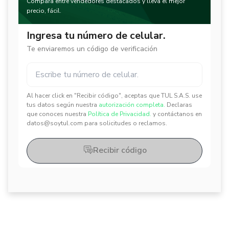
Compara entre vendedores destacados y lleva el mejor
precio, fácil.
Ingresa tu número de celular.
Te enviaremos un código de verificación
Al hacer click en "Recibir código", aceptas que TUL S.A.S. use
✕
✕
tus datos según nuestra
autorización completa.
Declaras
que conoces nuestra
Política de Privacidad.
y contáctanos en
datos@soytul.com para solicitudes o reclamos.
Recibir código