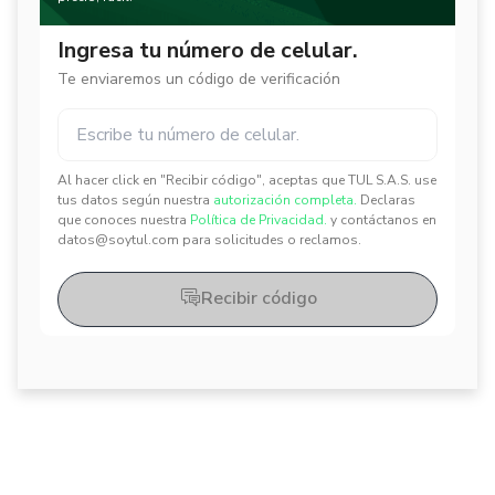
Ingresa tu número de celular.
Te enviaremos un código de verificación
Al hacer click en "Recibir código", aceptas que TUL S.A.S. use
✕
✕
tus datos según nuestra
autorización completa.
Declaras
que conoces nuestra
Política de Privacidad.
y contáctanos en
datos@soytul.com para solicitudes o reclamos.
Recibir código