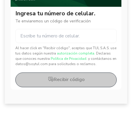
Ingresa tu número de celular.
Te enviaremos un código de verificación
Al hacer click en "Recibir código", aceptas que TUL S.A.S. use
✕
✕
tus datos según nuestra
autorización completa.
Declaras
que conoces nuestra
Política de Privacidad.
y contáctanos en
datos@soytul.com para solicitudes o reclamos.
Recibir código