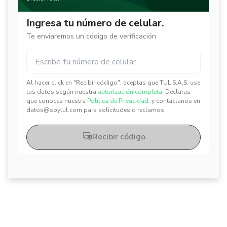
Ingresa tu número de celular.
Te enviaremos un código de verificación
Al hacer click en "Recibir código", aceptas que TUL S.A.S. use
✕
✕
tus datos según nuestra
autorización completa.
Declaras
que conoces nuestra
Política de Privacidad.
y contáctanos en
datos@soytul.com para solicitudes o reclamos.
Recibir código