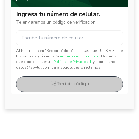
Ingresa tu número de celular.
Te enviaremos un código de verificación
Al hacer click en "Recibir código", aceptas que TUL S.A.S. use
✕
✕
tus datos según nuestra
autorización completa.
Declaras
que conoces nuestra
Política de Privacidad.
y contáctanos en
datos@soytul.com para solicitudes o reclamos.
Recibir código