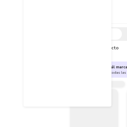
Descripción
Descripción del producto
¿No sabes cuál marc
Encuentra aquí todas las