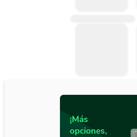
¡Más
opciones,