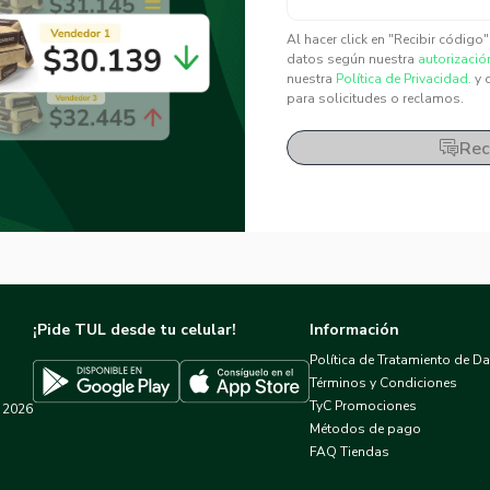
✕
✕
Al hacer click en "Recibir código
datos según nuestra
autorizació
nuestra
Política de Privacidad.
y 
para solicitudes o reclamos.
Rec
¡Pide TUL desde tu celular!
Información
Política de Tratamiento de D
Términos y Condiciones
TyC Promociones
2026
Descargar TUL en App Store
Descargar TUL en Google Play
Métodos de pago
FAQ Tiendas