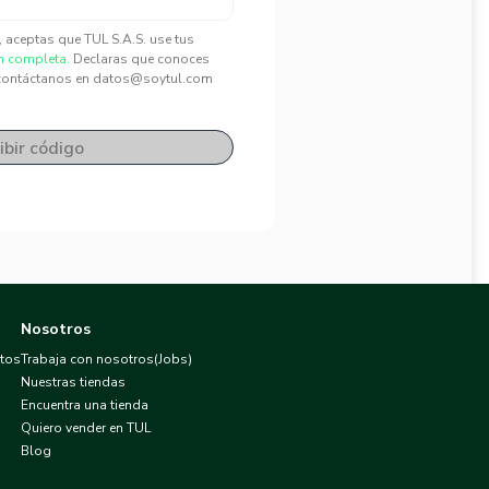
", aceptas que TUL S.A.S. use tus
n completa.
Declaras que conoces
contáctanos en datos@soytul.com
ibir código
Nosotros
atos
Trabaja con nosotros(Jobs)
Nuestras tiendas
Encuentra una tienda
Quiero vender en TUL
Blog