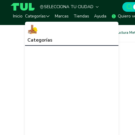
SELECCIONA TU CIUDAD
TUL - Tu Marketplace de Construcción
Inicio
Categorías
Marcas
Tiendas
Ayuda
Quiero v
Pinturas
Pinturas para Estructura Me
Categorías