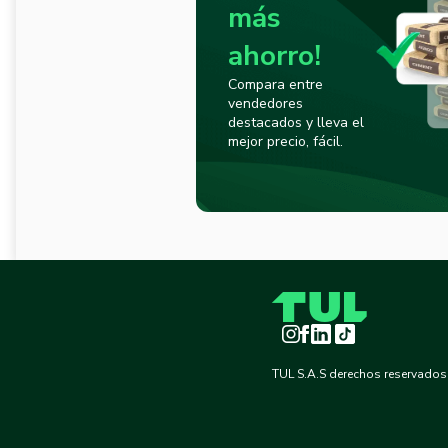
más
ahorro!
Compara entre
vendedores
destacados y lleva el
mejor precio, fácil.
Instagram
Facebook
LinkedIn
TikTok
TUL S.A.S derechos reservados