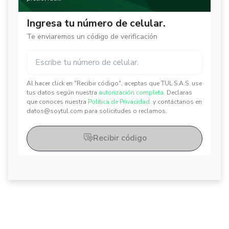
Ingresa tu número de celular.
Te enviaremos un código de verificación
Al hacer click en "Recibir código", aceptas que TUL S.A.S. use
✕
✕
tus datos según nuestra
autorización completa.
Declaras
que conoces nuestra
Política de Privacidad.
y contáctanos en
datos@soytul.com para solicitudes o reclamos.
Recibir código