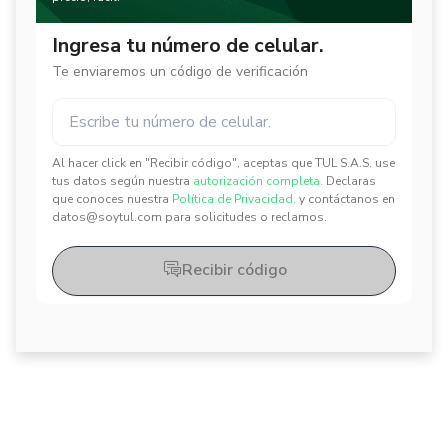
Ingresa tu número de celular.
Te enviaremos un código de verificación
Al hacer click en "Recibir código", aceptas que TUL S.A.S. use
✕
✕
tus datos según nuestra
autorización completa.
Declaras
que conoces nuestra
Política de Privacidad.
y contáctanos en
datos@soytul.com para solicitudes o reclamos.
Recibir código