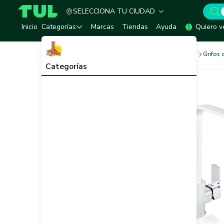
SELECCIONA TU CIUDAD
TUL - Tu Marketplace de Construcción
Inicio
Categorías
Marcas
Tiendas
Ayuda
Quiero v
Baños y Sanitarios
Grifería
Grifos 
Categorías