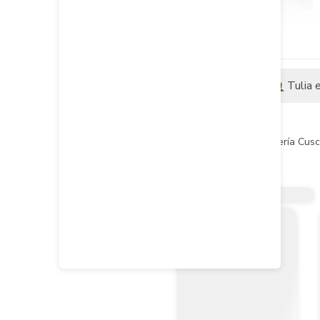
Descripción
Tulia 
Descripción del producto
El diseño cuadrado de la grifería Cusc
Ventajas:

Diseñada para cumplir con los retos a
Permite el control total del agua des
La mejor opción para cumplir con los 
Control de consumo de agua ecológico
Grifería que no contamina el agua con 