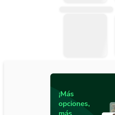
¡Más
opciones,
más