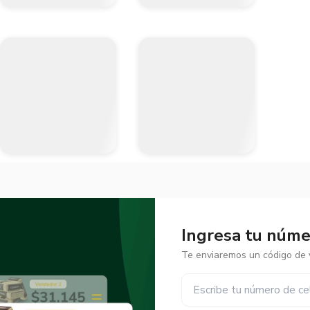
Ingresa tu númer
Te enviaremos un código de v
✕
✕