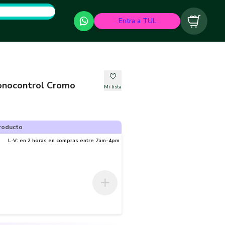
Entra a TUL
Carrito
Monocontrol Cromo
Mi lista
roducto
L-V: en 2 horas en compras entre 7am-4pm