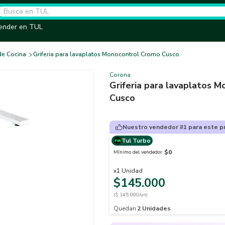
ender en TUL
de Cocina
Griferia para lavaplatos Monocontrol Cromo Cusco
Corona
Griferia para lavaplatos 
Cusco
Nuestro vendedor #1 para este p
Tul Turbo
$0
Mínimo del vendedor
x
1
Unidad
$145.000
($ 145.000/un)
Quedan
2
Unidades