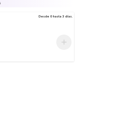
s
Desde 0 hasta 3 días.
l caudal con precisión y disfruta del ultra ahorro de agua. ¡Llévala ah