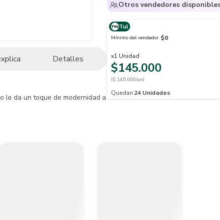
Otros vendedores disponible
Tul
$0
Mínimo del vendedor
x
1
Unidad
explica
Detalles
$145.000
($ 145.000/un)
Quedan
24
Unidades
o le da un toque de modernidad a tu cocina. Controla la temperatura y e
ctuales en la cocina moderna.

de un único mando.

estándares más altos del cuidado ambiental.

 ultraahorro.

plomo....