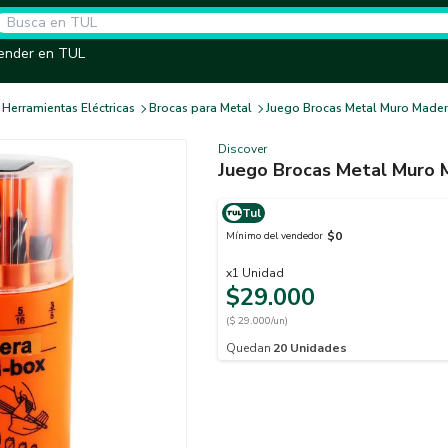
ender en TUL
Herramientas Eléctricas
Brocas para Metal
Juego Brocas Metal Muro Mader
Discover
Juego Brocas Metal Muro 
Tul
$0
Mínimo del vendedor
x
1
Unidad
$29.000
($ 29.000/un)
Quedan
20
Unidades