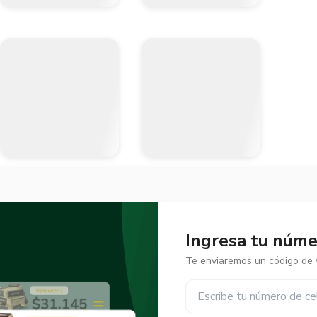
Ingresa tu númer
Te enviaremos un código de v
✕
✕