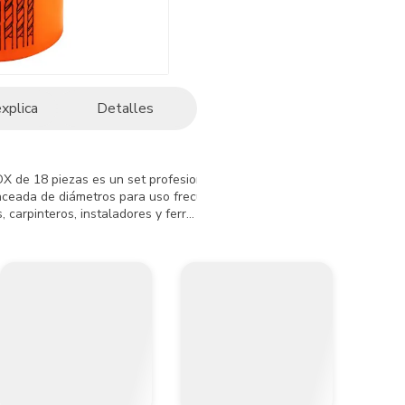
explica
Detalles
 de 18 piezas es un set profesional diseñado para perforaciones en me
ceada de diámetros para uso frecuente en obra y taller, permitiendo a
, carpinteros, instaladores y ferreteros que requieren versatilidad, org
tería

/64”, 5/16”, 3/8”

64”, 5/16”, 3/8”

15/64”, 5/16”, 3/8”

ipo COMBIBOX
