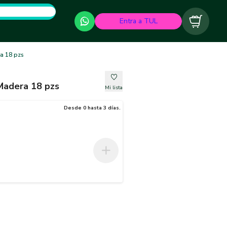
Entra a TUL
Carrito
a 18 pzs
Madera 18 pzs
Mi lista
Desde 0 hasta 3 días.