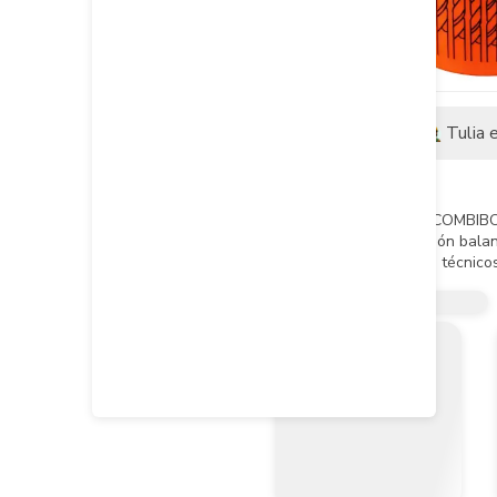
Descripción
Tulia 
Descripción del producto
El Juego de Brocas Discover COMBIBOX
Este juego ofrece una selección balan
Es una solución práctica para técnicos
Especificaciones técnicas

Cantidad total: 18 piezas

Aplicaciones: Metal, madera y mampos
Brocas para metal: 1/8”, 5/32”, 3/16”, 15
Brocas para muro: 1/8”, 5/32”, 3/16”, 15/
Brocas para madera: 1/8”, 5/32”, 3/16”, 
Presentación: Estuche organizador t
Uso recomendado: Profesional