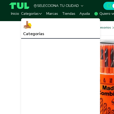
SELECCIONA TU CIUDAD
TUL - Tu Marketplace de Construcción
Inicio
Categorías
Marcas
Tiendas
Ayuda
Quiero v
Herramientas, Equipos y Accesorios
Categorías