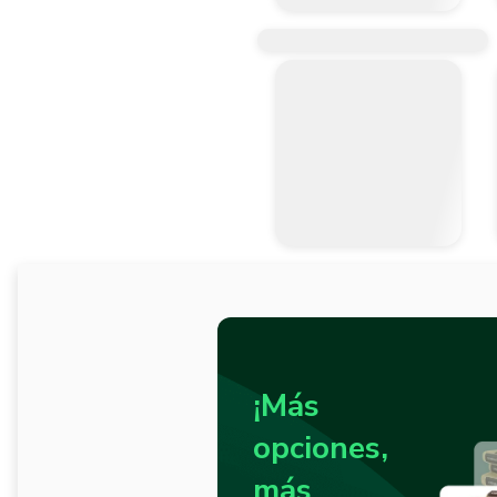
¡Más
opciones,
más