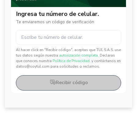
Ingresa tu número de celular.
Te enviaremos un código de verificación
Al hacer click en "Recibir código", aceptas que TUL S.A.S. use
✕
✕
tus datos según nuestra
autorización completa.
Declaras
que conoces nuestra
Política de Privacidad.
y contáctanos en
datos@soytul.com para solicitudes o reclamos.
Recibir código