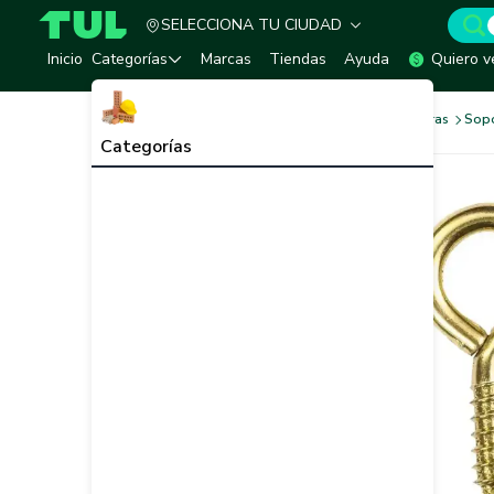
SELECCIONA TU CIUDAD
TUL - Tu Marketplace de Construcción
Inicio
Categorías
Marcas
Tiendas
Ayuda
Quiero v
Ferretería
Herrajes y Bisagras
Sopo
Categorías