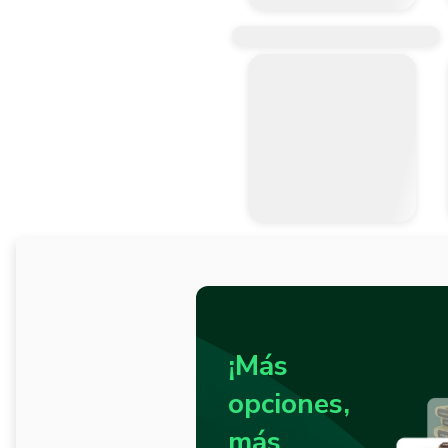
¡Más
opciones,
más