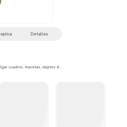
explica
Detalles
olgar cuadros, macetas, objetos decorativos sobre paredes o techos.

a o mamposteria, usar taco en pared.
