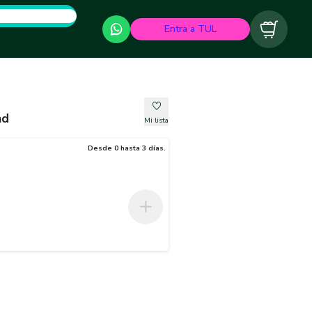
Entra a TUL
Carrito
nd
Mi lista
Desde 0 hasta 3 días.