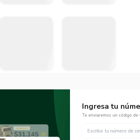
Ingresa tu númer
Te enviaremos un código de v
✕
✕