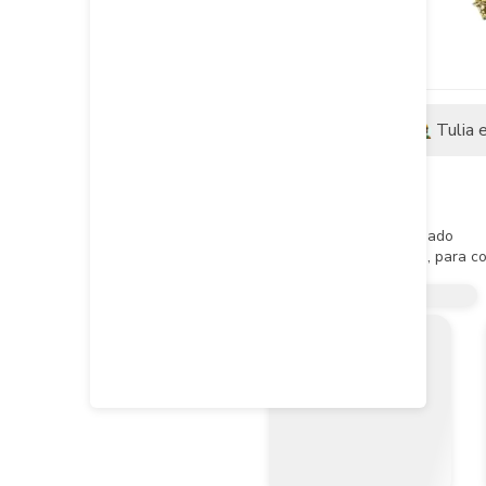
Descripción
Tulia 
Descripción del producto
Armella Cerrada de 8"

Acabado:Acero zincado plateado

Cacteristicas:Armella cerrada, para c
Recomendaciones: Atornillar en mader