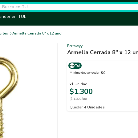
ender en TUL
rtes
Armella Cerrada 8" x 12 und
Ferrawyy
Armella Cerrada 8" x 12 u
Tul
$0
Mínimo del vendedor
x
1
Unidad
$1.300
($ 1.300/un)
Quedan
4
Unidades