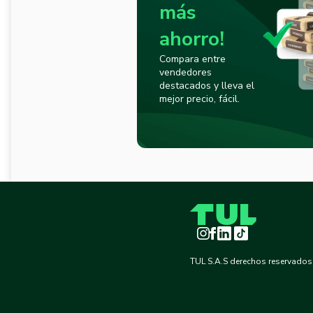
más
ahorro!
Compara entre
vendedores
destacados y lleva el
mejor precio, fácil.
Instagram
Facebook
LinkedIn
TikTok
TUL S.A.S derechos reservados