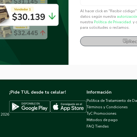
✕
✕
Al hacer click en "Recibir código
datos según nuestra
autorizació
nuestra
Política de Privacidad.
y 
para solicitudes o reclamos.
Rec
¡Pide TUL desde tu celular!
Información
Política de Tratamiento de D
Términos y Condiciones
TyC Promociones
2026
Descargar TUL en App Store
Descargar TUL en Google Play
Métodos de pago
FAQ Tiendas