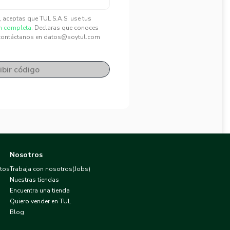
", aceptas que TUL S.A.S. use tus
n completa.
Declaras que conoces
contáctanos en datos@soytul.com
ibir código
Nosotros
atos
Trabaja con nosotros(Jobs)
Nuestras tiendas
Encuentra una tienda
Quiero vender en TUL
Blog