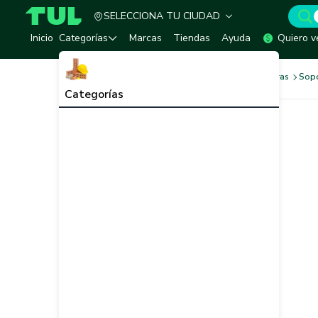
SELECCIONA TU CIUDAD
TUL - Tu Marketplace de Construcción
Inicio
Categorías
Marcas
Tiendas
Ayuda
Quiero v
Ferretería
Herrajes y Bisagras
Sopo
Categorías