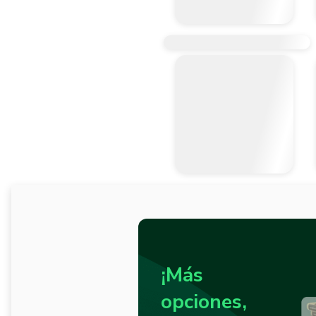
¡Más
opciones,