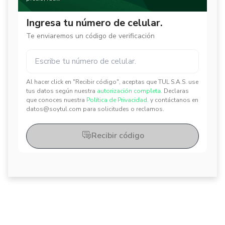
Ingresa tu número de celular.
Te enviaremos un código de verificación
Al hacer click en "Recibir código", aceptas que TUL S.A.S. use
✕
✕
tus datos según nuestra
autorización completa.
Declaras
que conoces nuestra
Política de Privacidad.
y contáctanos en
datos@soytul.com para solicitudes o reclamos.
Recibir código