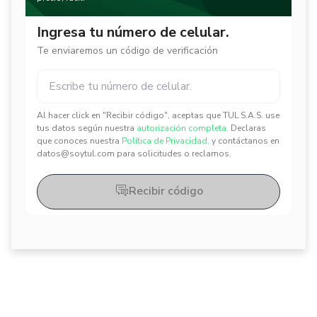
Ingresa tu número de celular.
Te enviaremos un código de verificación
Al hacer click en "Recibir código", aceptas que TUL S.A.S. use
✕
✕
tus datos según nuestra
autorización completa.
Declaras
que conoces nuestra
Política de Privacidad.
y contáctanos en
datos@soytul.com para solicitudes o reclamos.
Recibir código