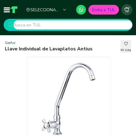
Ciudad
SELECCIONA
Entra a TUL
Inicio
TUL - Tu Marketplace de Construcción
Carr
TU CIUDAD
Gerfor
Llave Individual de Lavaplatos Antius
Mi lista