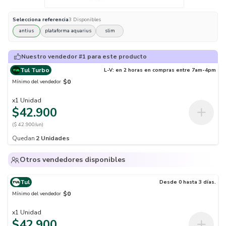
Selecciona
referencia
3
Disponibles
antius
plataforma aquarius
slim
Nuestro vendedor #1 para este producto
Tul Turbo
L-V: en 2 horas en compras entre 7am-4pm
$0
Mínimo del vendedor
x
1
Unidad
$42.900
($ 42.900/un)
Quedan
2
Unidades
Otros vendedores disponibles
Tul
Desde 0 hasta 3 días.
$0
Mínimo del vendedor
x
1
Unidad
$42.900