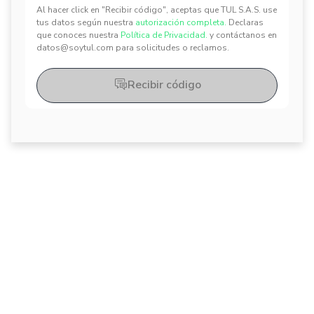
Al hacer click en "Recibir código", aceptas que TUL S.A.S. use
tus datos según nuestra
autorización completa.
Declaras
✕
✕
que conoces nuestra
Política de Privacidad.
y contáctanos en
datos@soytul.com para solicitudes o reclamos.
Recibir código