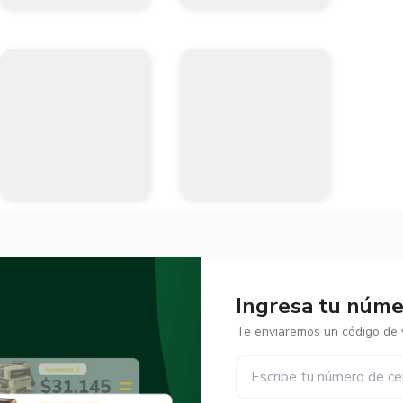
Ingresa tu númer
Te enviaremos un código de v
✕
✕