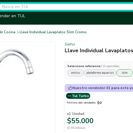
ender en TUL
de Cocina
Llave Individual Lavaplatos Slim Cromo
Gerfor
Llave Individual Lavaplato
Selecciona
referencia
3
Disponibles
antius
plataforma aquarius
slim
Nuestro vendedor #1 para este p
Tul Turbo
$0
Mínimo del vendedor
x
1
Unidad
$55.000
($ 55.000/un)