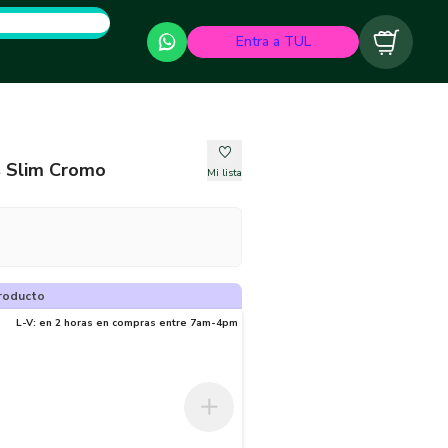
Entra a TUL
Carrito
s Slim Cromo
Mi lista
roducto
L-V: en 2 horas en compras entre 7am-4pm