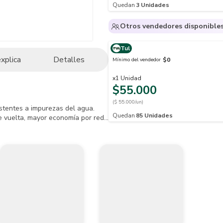
Quedan
3
Unidades
Otros vendedores disponible
Tul
explica
Detalles
$0
Mínimo del vendedor
x
1
Unidad
$55.000
($ 55.000/un)
stentes a impurezas del agua.

Quedan
85
Unidades
e vuelta, mayor economía por reducción de caudal y aireador. 
