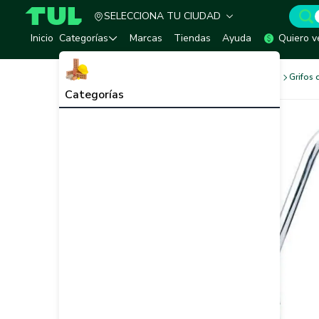
SELECCIONA TU CIUDAD
TUL - Tu Marketplace de Construcción
Inicio
Categorías
Marcas
Tiendas
Ayuda
Quiero v
Baños y Sanitarios
Grifería
Grifos 
Categorías