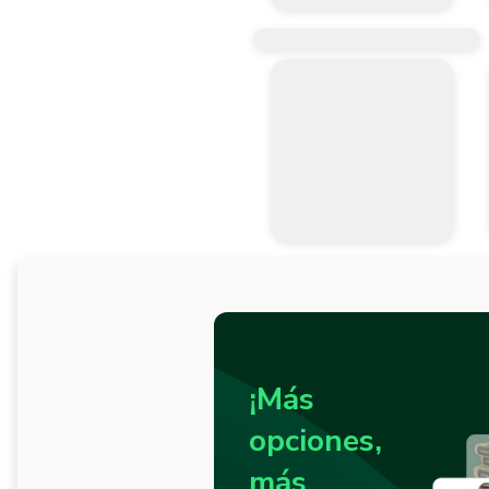
¡Más
opciones,
más