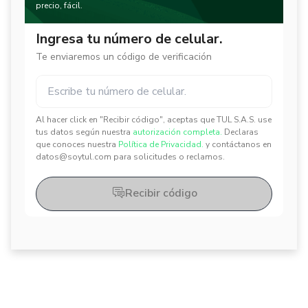
precio, fácil.
Ingresa tu número de celular.
Te enviaremos un código de verificación
Al hacer click en "Recibir código", aceptas que TUL S.A.S. use
✕
✕
tus datos según nuestra
autorización completa.
Declaras
que conoces nuestra
Política de Privacidad.
y contáctanos en
datos@soytul.com para solicitudes o reclamos.
Recibir código