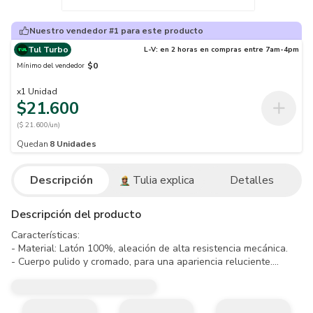
Nuestro vendedor #1 para este producto
Tul Turbo
L-V: en 2 horas en compras entre 7am-4pm
$0
Mínimo del vendedor
x
1
Unidad
$21.600
($ 21.600/un)
Quedan
8
Unidades
Descripción
Tulia explica
Detalles
Descripción del producto
Características:

- Material: Latón 100%, aleación de alta resistencia mecánica.

- Cuerpo pulido y cromado, para una apariencia reluciente.

- Salida rosca macho 3/4" , salida para conexión de manguera y/o z
- Manija Antivandália,dificulta las acciones vandalicas al ser ensamb