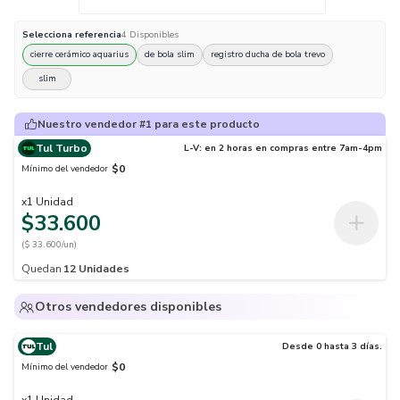
Selecciona
referencia
4
Disponibles
cierre cerámico aquarius
de bola slim
registro ducha de bola trevo
slim
Nuestro vendedor #1 para este producto
Tul Turbo
L-V: en 2 horas en compras entre 7am-4pm
$0
Mínimo del vendedor
x
1
Unidad
$33.600
($ 33.600/un)
Quedan
12
Unidades
Otros vendedores disponibles
Tul
Desde 0 hasta 3 días.
$0
Mínimo del vendedor