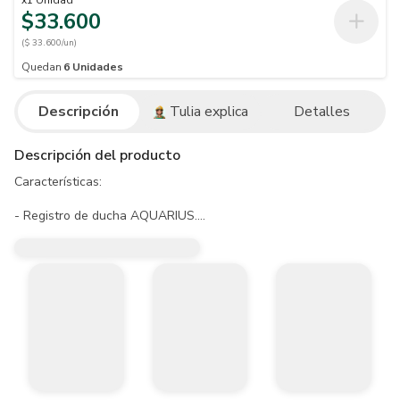
x
1
Unidad
$33.600
($ 33.600/un)
Quedan
6
Unidades
Descripción
Tulia explica
Detalles
Descripción del producto
Características:

- Registro de ducha AQUARIUS.

- Cuerpo metálico en latón.

- Manija en acrílico.

- Escudo plástico en ABS.

- Cierre cerámico.

- 30 años de garantía.