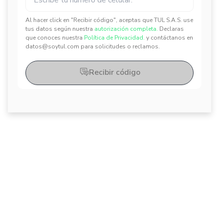
Al hacer click en "Recibir código", aceptas que TUL S.A.S. use
tus datos según nuestra
autorización completa.
Declaras
✕
✕
que conoces nuestra
Política de Privacidad.
y contáctanos en
datos@soytul.com para solicitudes o reclamos.
Recibir código