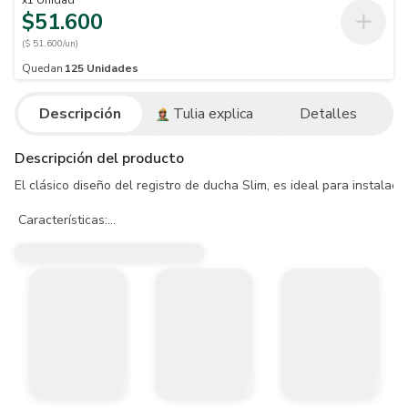
x
1
Unidad
$51.600
($ 51.600/un)
Quedan
125
Unidades
Descripción
Tulia explica
Detalles
Descripción del producto
El clásico diseño del registro de ducha Slim, es ideal para instalaci
 Características:

- Tipo bola

- Para uso doméstico.

- Resistente a la corrosión del medio ambiente en condiciones norm
- Resistente al jabón y limpiadores de tocador.

- Fácil instalación.

- Recubrimiento no tóxico.

- Sistema de cierre 1⁄4 de giro