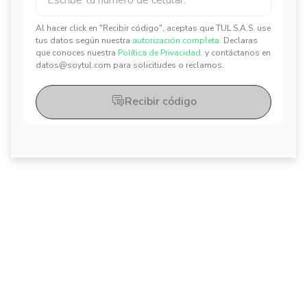
Al hacer click en "Recibir código", aceptas que TUL S.A.S. use
tus datos según nuestra
autorización completa.
Declaras
✕
✕
que conoces nuestra
Política de Privacidad.
y contáctanos en
datos@soytul.com para solicitudes o reclamos.
Recibir código