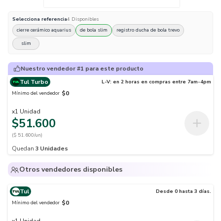
Selecciona
referencia
4
Disponibles
cierre cerámico aquarius
de bola slim
registro ducha de bola trevo
slim
Nuestro vendedor #1 para este producto
Tul Turbo
L-V: en 2 horas en compras entre 7am-4pm
$0
Mínimo del vendedor
x
1
Unidad
$51.600
($ 51.600/un)
Quedan
3
Unidades
Otros vendedores disponibles
Tul
Desde 0 hasta 3 días.
$0
Mínimo del vendedor