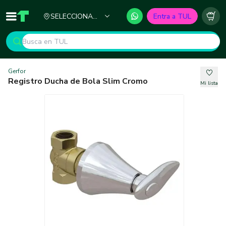
Ciudad
SELECCIONA
Entra a TUL
Inicio
TUL - Tu Marketplace de Construcción
Carr
TU CIUDAD
Gerfor
Registro Ducha de Bola Slim Cromo
Mi lista