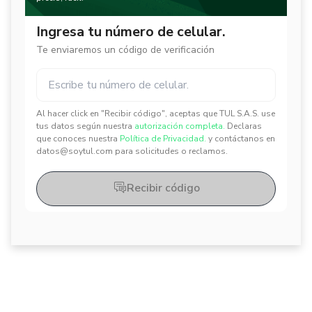
Ingresa tu número de celular.
Te enviaremos un código de verificación
Al hacer click en "Recibir código", aceptas que TUL S.A.S. use
✕
✕
tus datos según nuestra
autorización completa.
Declaras
que conoces nuestra
Política de Privacidad.
y contáctanos en
datos@soytul.com para solicitudes o reclamos.
Recibir código