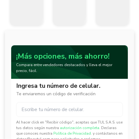
¡Más opciones, más ahorro!
Compara entre vendedores destacados y lleva el mejor
precio, fácil.
Ingresa tu número de celular.
Te enviaremos un código de verificación
Al hacer click en "Recibir código", aceptas que TUL S.A.S. use
✕
✕
tus datos según nuestra
autorización completa.
Declaras
que conoces nuestra
Política de Privacidad.
y contáctanos en