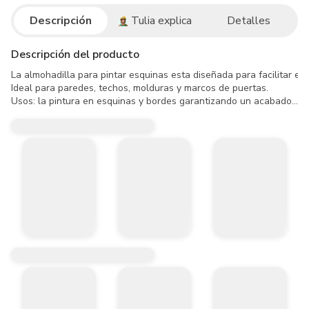
Descripción
Tulia explica
Detalles
Descripción del producto
La almohadilla para pintar esquinas esta diseñada para facilitar el
Ideal para paredes, techos, molduras y marcos de puertas.

Usos: la pintura en esquinas y bordes garantizando un acabado limpi
Recomendaciones:  no exponer a temperaturas extremas ni productos
Mantener fuera del alcance de los niños.

Utilizar en pinturas compatibles (vinilos y esmaltes)