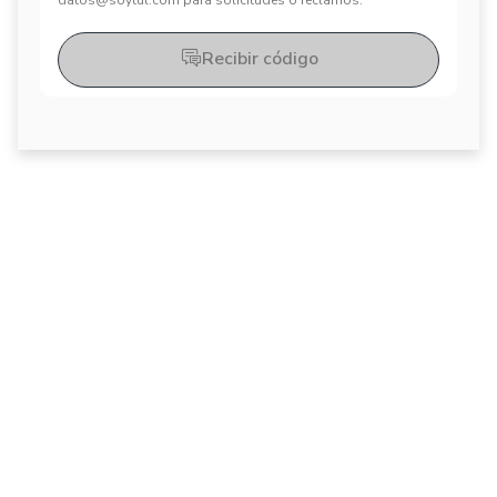
datos@soytul.com para solicitudes o reclamos.
Recibir código