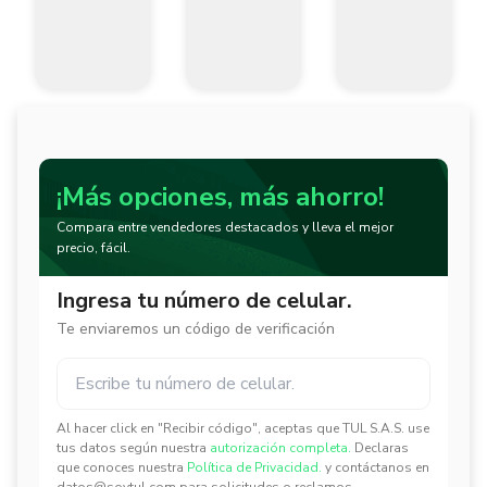
¡Más opciones, más ahorro!
Compara entre vendedores destacados y lleva el mejor
precio, fácil.
Ingresa tu número de celular.
Te enviaremos un código de verificación
Al hacer click en "Recibir código", aceptas que TUL S.A.S. use
✕
✕
tus datos según nuestra
autorización completa.
Declaras
que conoces nuestra
Política de Privacidad.
y contáctanos en