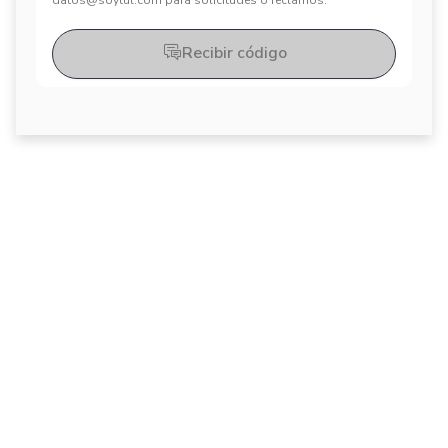
datos@soytul.com para solicitudes o reclamos.
Recibir código