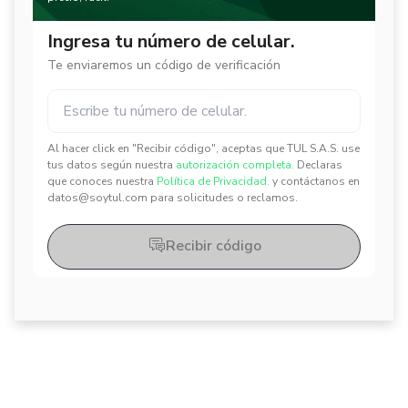
Ingresa tu número de celular.
Te enviaremos un código de verificación
Al hacer click en "Recibir código", aceptas que TUL S.A.S. use
✕
✕
tus datos según nuestra
autorización completa.
Declaras
que conoces nuestra
Política de Privacidad.
y contáctanos en
datos@soytul.com para solicitudes o reclamos.
Recibir código