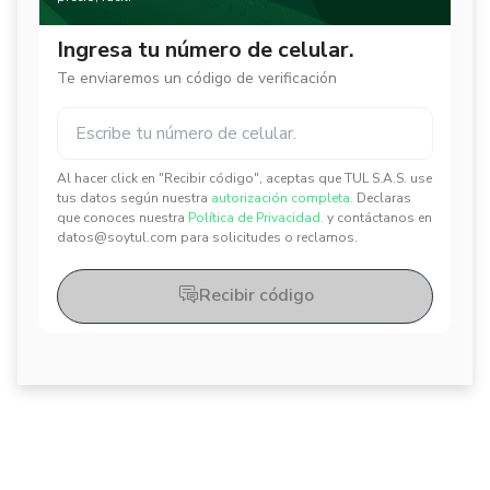
Ingresa tu número de celular.
Te enviaremos un código de verificación
Al hacer click en "Recibir código", aceptas que TUL S.A.S. use
✕
✕
tus datos según nuestra
autorización completa.
Declaras
que conoces nuestra
Política de Privacidad.
y contáctanos en
datos@soytul.com para solicitudes o reclamos.
Recibir código