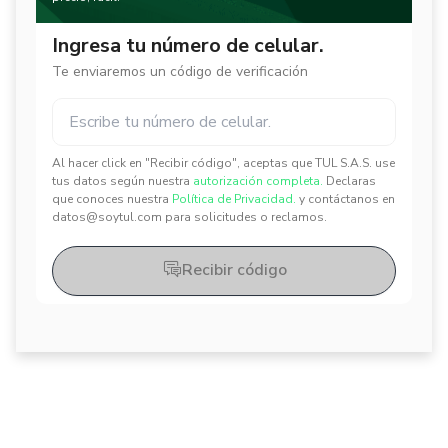
Ingresa tu número de celular.
Te enviaremos un código de verificación
Al hacer click en "Recibir código", aceptas que TUL S.A.S. use
✕
✕
tus datos según nuestra
autorización completa.
Declaras
que conoces nuestra
Política de Privacidad.
y contáctanos en
datos@soytul.com para solicitudes o reclamos.
Recibir código