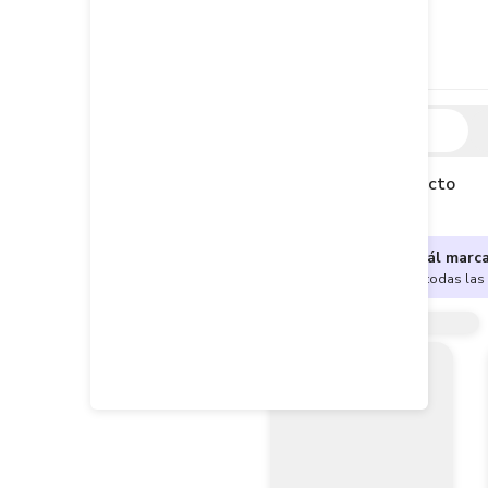
Descripción
Descripción del producto
¿No sabes cuál marc
Encuentra aquí todas las