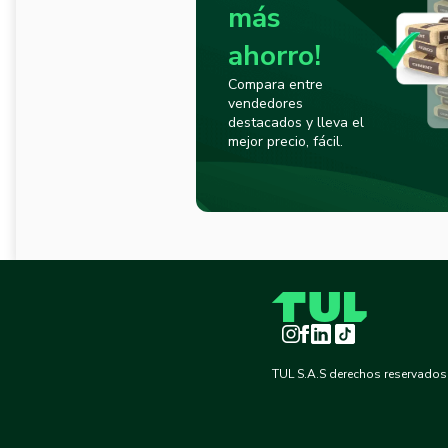
más
ahorro!
Compara entre
vendedores
destacados y lleva el
mejor precio, fácil.
Instagram
Facebook
LinkedIn
TikTok
TUL S.A.S derechos reservados