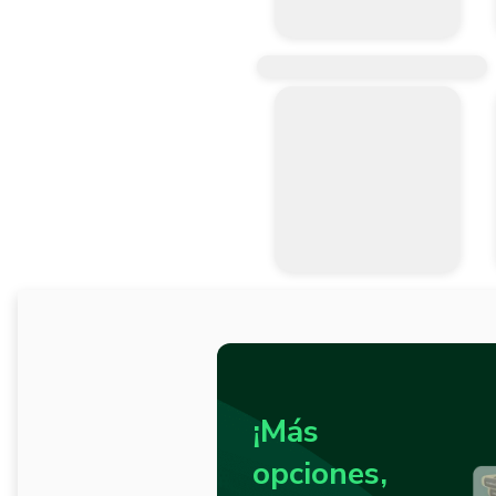
¡Más
opciones,