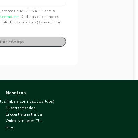
", aceptas que TUL S.A.S. use tus
n completa.
Declaras que conoces
contáctanos en datos@soytul.com
ibir código
Nosotros
atos
Trabaja con nosotros(Jobs)
Nuestras tiendas
Encuentra una tienda
Quiero vender en TUL
Blog