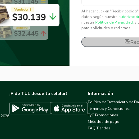
✕
✕
Al hacer click en "Recibir código
datos según nuestra
autorizació
nuestra
Política de Privacidad.
y 
para solicitudes o reclamos.
Rec
¡Pide TUL desde tu celular!
Información
Política de Tratamiento de D
Términos y Condiciones
TyC Promociones
2026
Descargar TUL en App Store
Descargar TUL en Google Play
Métodos de pago
FAQ Tiendas