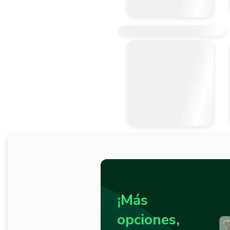
¡Más
opciones,