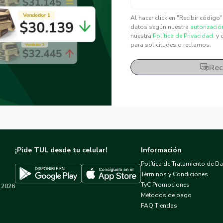
✕
✕
Al hacer click en "Recibir código
datos según nuestra
autorizació
nuestra
Política de Privacidad.
y 
para solicitudes o reclamos.
Rec
¡Pide TUL desde tu celular!
Información
Política de Tratamiento de D
Términos y Condiciones
TyC Promociones
2026
Descargar TUL en App Store
Descargar TUL en Google Play
Métodos de pago
FAQ Tiendas