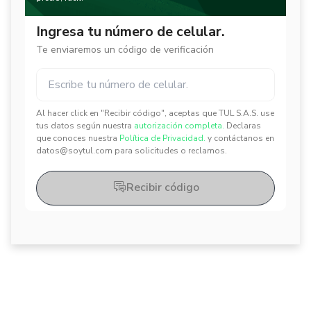
Ingresa tu número de celular.
Te enviaremos un código de verificación
Al hacer click en "Recibir código", aceptas que TUL S.A.S. use
✕
✕
tus datos según nuestra
autorización completa.
Declaras
que conoces nuestra
Política de Privacidad.
y contáctanos en
datos@soytul.com para solicitudes o reclamos.
Recibir código