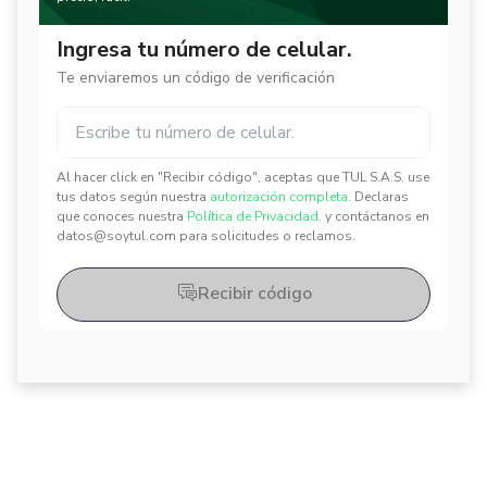
Ingresa tu número de celular.
Te enviaremos un código de verificación
Al hacer click en "Recibir código", aceptas que TUL S.A.S. use
✕
✕
tus datos según nuestra
autorización completa.
Declaras
que conoces nuestra
Política de Privacidad.
y contáctanos en
datos@soytul.com para solicitudes o reclamos.
Recibir código