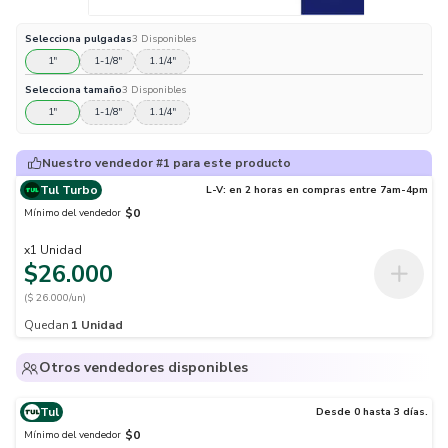
Selecciona
pulgadas
3
Disponibles
1"
1-1/8"
1.1/4"
Selecciona
tamaño
3
Disponibles
1"
1-1/8"
1.1/4"
Nuestro vendedor #1 para este producto
Tul Turbo
L-V: en 2 horas en compras entre 7am-4pm
$0
Mínimo del vendedor
x
1
Unidad
$26.000
($ 26.000/un)
Quedan
1
Unidad
Otros vendedores disponibles
Tul
Desde 0 hasta 3 días.
$0
Mínimo del vendedor