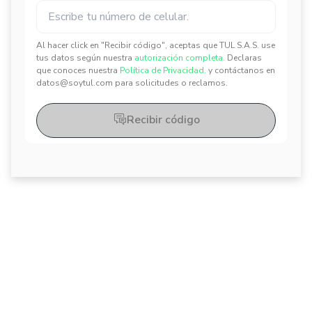
Al hacer click en "Recibir código", aceptas que TUL S.A.S. use
tus datos según nuestra
autorización completa.
Declaras
✕
✕
que conoces nuestra
Política de Privacidad.
y contáctanos en
datos@soytul.com para solicitudes o reclamos.
Recibir código