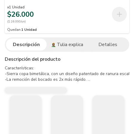
x
1
Unidad
$26.000
($ 26.000/un)
Quedan
1
Unidad
Descripción
Tulia explica
Detalles
Descripción del producto
Características:

-Sierra copa bimetálica, con un diseño patentado de ranura escalona
-La remoción del bocado es 2x más rápido. 

-El diseño y triscado patentado de dientes proporciona una mayor d
-Ideales para aplicaciones en acero dulce, acero inoxidable, hierro f