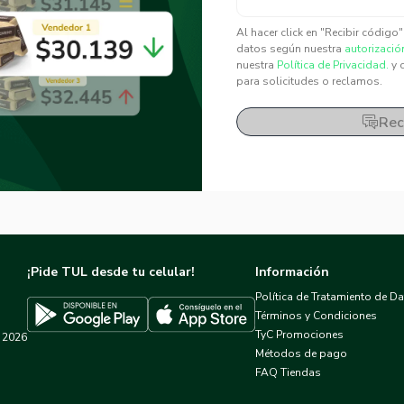
✕
✕
Al hacer click en "Recibir código
datos según nuestra
autorizació
nuestra
Política de Privacidad.
y 
para solicitudes o reclamos.
Rec
¡Pide TUL desde tu celular!
Información
Política de Tratamiento de D
Términos y Condiciones
TyC Promociones
2026
Descargar TUL en App Store
Descargar TUL en Google Play
Métodos de pago
FAQ Tiendas