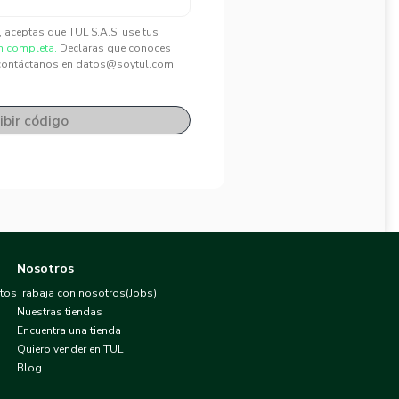
", aceptas que TUL S.A.S. use tus
n completa.
Declaras que conoces
contáctanos en datos@soytul.com
ibir código
Nosotros
atos
Trabaja con nosotros(Jobs)
Nuestras tiendas
Encuentra una tienda
Quiero vender en TUL
Blog