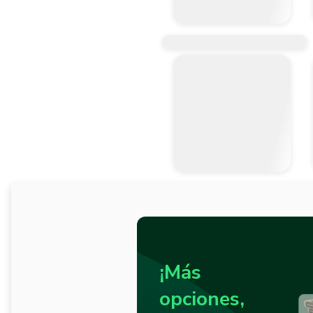
¡Más
opciones,