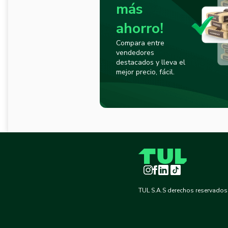
más
ahorro!
Compara entre
vendedores
destacados y lleva el
mejor precio, fácil.
Instagram
Facebook
LinkedIn
TikTok
TUL S.A.S derechos reservados