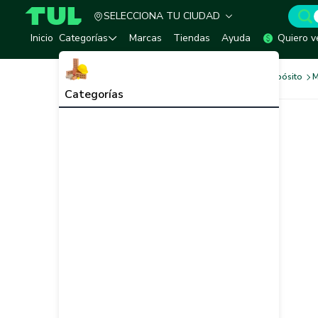
SELECCIONA TU CIUDAD
TUL - Tu Marketplace de Construcción
Inicio
Categorías
Marcas
Tiendas
Ayuda
Quiero v
Pinturas
Pinturas Multipropósito
M
Categorías