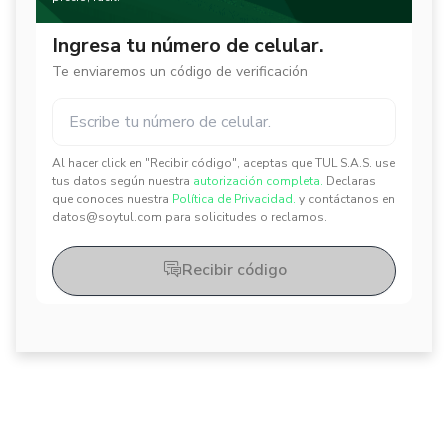
Ingresa tu número de celular.
Te enviaremos un código de verificación
Al hacer click en "Recibir código", aceptas que TUL S.A.S. use
✕
✕
tus datos según nuestra
autorización completa.
Declaras
que conoces nuestra
Política de Privacidad.
y contáctanos en
datos@soytul.com para solicitudes o reclamos.
Recibir código