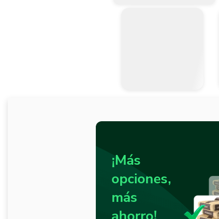
¡Más
opciones,
más
ahorro!