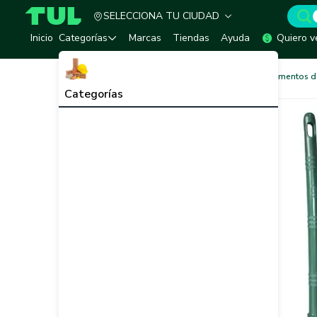
SELECCIONA TU CIUDAD
TUL - Tu Marketplace de Construcción
Inicio
Categorías
Marcas
Tiendas
Ayuda
Quiero v
Hogar, Aseo y Cocinas
Elementos d
Categorías