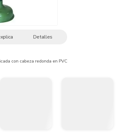
explica
Detalles
ada con cabeza redonda en PVC de 15 cm de diámetro y mango plástico e