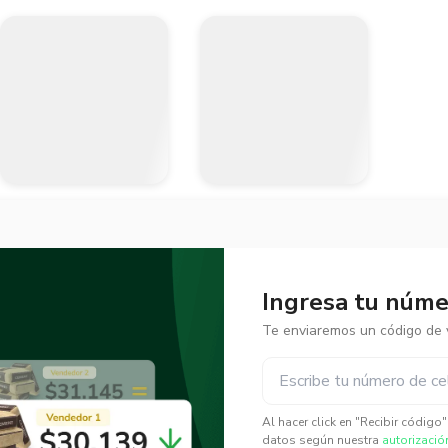
Ingresa tu númer
Te enviaremos un código de v
✕
✕
Al hacer click en "Recibir código
datos según nuestra
autorizació