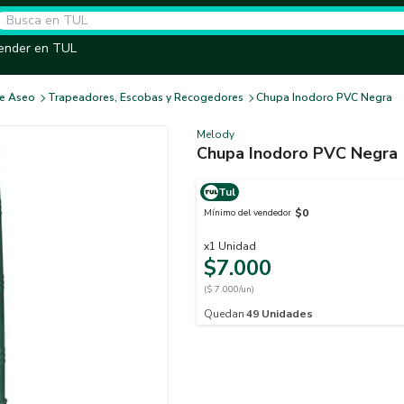
ender en TUL
e Aseo
Trapeadores, Escobas y Recogedores
Chupa Inodoro PVC Negra
Melody
Chupa Inodoro PVC Negra
Tul
$0
Mínimo del vendedor
x
1
Unidad
$7.000
($ 7.000/un)
Quedan
49
Unidades