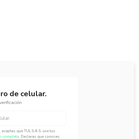
o de celular.
erificación
", aceptas que TUL S.A.S. use tus
n completa.
Declaras que conoces