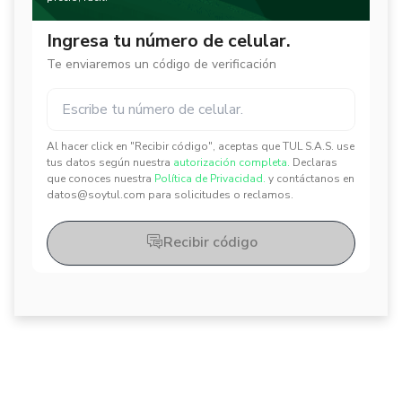
Ingresa tu número de celular.
Te enviaremos un código de verificación
Al hacer click en "Recibir código", aceptas que TUL S.A.S. use
✕
✕
tus datos según nuestra
autorización completa.
Declaras
que conoces nuestra
Política de Privacidad.
y contáctanos en
datos@soytul.com para solicitudes o reclamos.
Recibir código