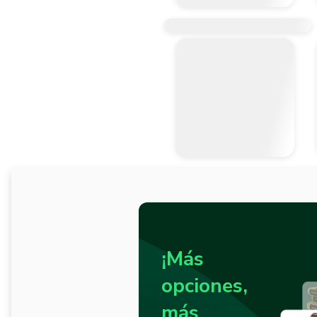
¡Más
opciones,
más