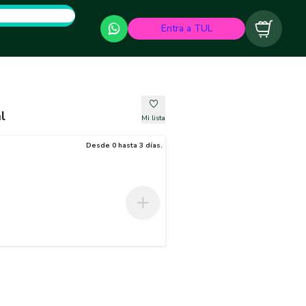
Entra a TUL
Carrito
l
Mi lista
Desde 0 hasta 3 días.