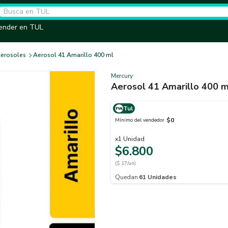
ender en TUL
erosoles
Aerosol 41 Amarillo 400 ml
Mercury
Aerosol 41 Amarillo 400 m
Tul
$0
Mínimo del vendedor
x
1
Unidad
$6.800
($ 17/un)
Quedan
61
Unidades