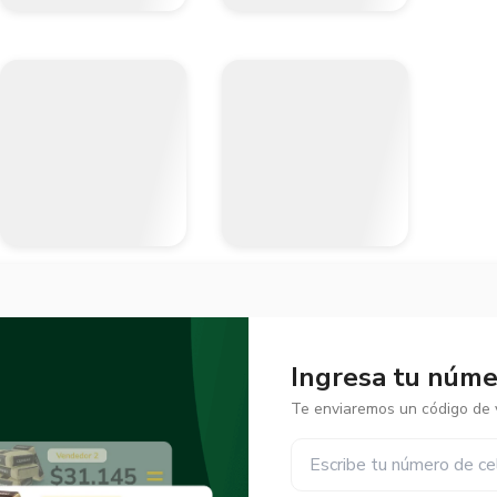
Ingresa tu númer
Te enviaremos un código de v
✕
✕