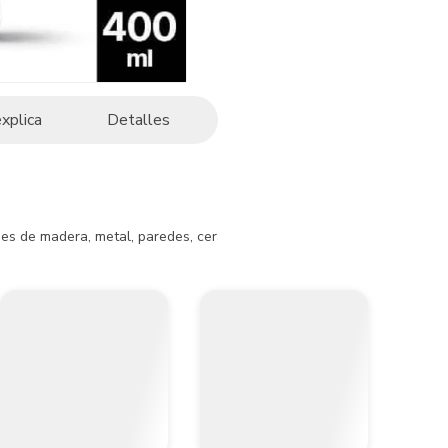
explica
Detalles
cies de madera, metal, paredes, cerámica, o cartón que deban ser rest