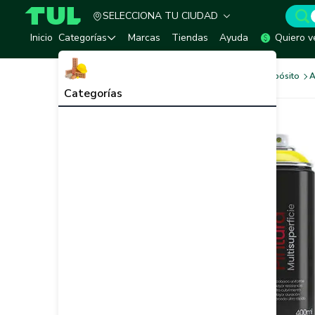
SELECCIONA TU CIUDAD
TUL - Tu Marketplace de Construcción
Inicio
Categorías
Marcas
Tiendas
Ayuda
Quiero v
Pinturas
Pinturas Multipropósito
A
Categorías