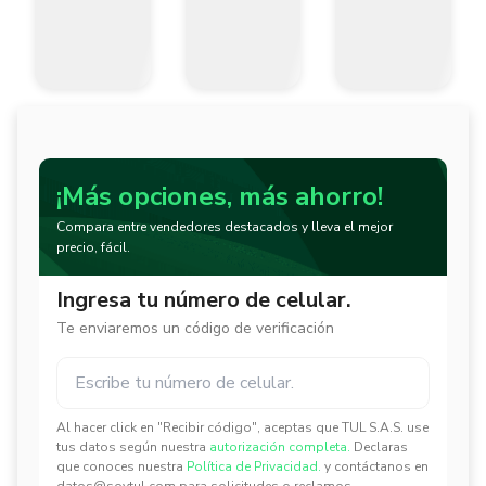
¡Más opciones, más ahorro!
Compara entre vendedores destacados y lleva el mejor
precio, fácil.
Ingresa tu número de celular.
Te enviaremos un código de verificación
Al hacer click en "Recibir código", aceptas que TUL S.A.S. use
✕
✕
tus datos según nuestra
autorización completa.
Declaras
que conoces nuestra
Política de Privacidad.
y contáctanos en