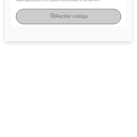
datos@soytul.com para solicitudes o reclamos.
Recibir código