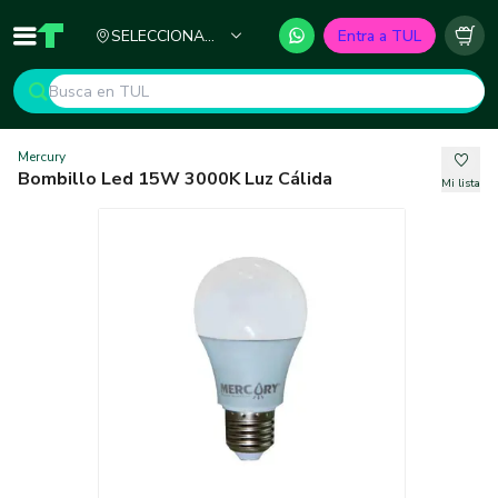
Ciudad
SELECCIONA
Entra a TUL
Inicio
TUL - Tu Marketplace de Construcción
Carr
TU CIUDAD
Mercury
Bombillo Led 15W 3000K Luz Cálida
Mi lista