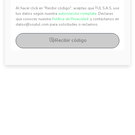
Al hacer click en "Recibir código", aceptas que TUL S.A.S. use
tus datos según nuestra
autorización completa.
Declaras
✕
✕
que conoces nuestra
Política de Privacidad.
y contáctanos en
datos@soytul.com para solicitudes o reclamos.
Recibir código