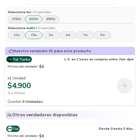
Selecciona
luz
3
Disponibles
2700k
3000k
6500k
Selecciona
watts
6
Disponibles
12w
15w
2w
4w
7w
9w
Nuestro vendedor #1 para este producto
Tul Turbo
L-V: en 2 horas en compras entre 7am-4pm
$0
Mínimo del vendedor
x
1
Unidad
$4.900
($ 4.900/un)
Quedan
9
Unidades
Otros vendedores disponibles
Tul
Desde 0 hasta 3 días.
$0
Mínimo del vendedor