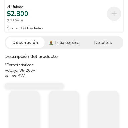
x
1
Unidad
$2.800
($ 2.800/un)
Quedan
153
Unidades
Descripción
Tulia explica
Detalles
Descripción del producto
"Características:

Voltaje: 85-265V

Vatios: 9W

Color luz: Blanca 3000K

Lúmenes: 85-90 LM/W

Rosca: E27"