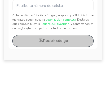
Al hacer click en "Recibir código", aceptas que TUL S.A.S. use
tus datos según nuestra
autorización completa.
Declaras
✕
✕
que conoces nuestra
Política de Privacidad.
y contáctanos en
datos@soytul.com para solicitudes o reclamos.
Recibir código