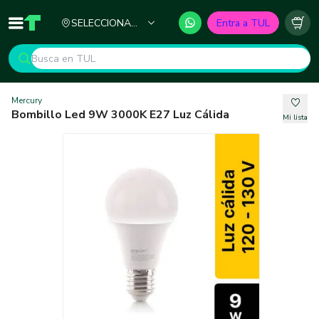
Ciudad
SELECCIONA
Entra a TUL
Inicio
TUL - Tu Marketplace de Construcción
Carr
TU CIUDAD
Mercury
Bombillo Led 9W 3000K E27 Luz Cálida
Mi lista