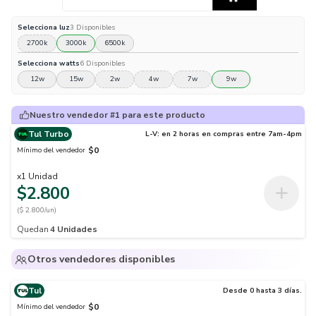
Selecciona
luz
3
Disponibles
2700k
3000k
6500k
Selecciona
watts
6
Disponibles
12w
15w
2w
4w
7w
9w
Nuestro vendedor #1 para este producto
Tul Turbo
L-V: en 2 horas en compras entre 7am-4pm
$0
Mínimo del vendedor
x
1
Unidad
$2.800
($ 2.800/un)
Quedan
4
Unidades
Otros vendedores disponibles
Tul
Desde 0 hasta 3 días.
$0
Mínimo del vendedor