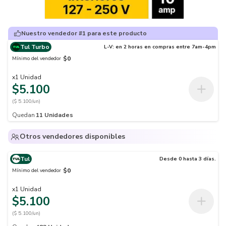
Nuestro vendedor #1 para este producto
Tul Turbo
L-V: en 2 horas en compras entre 7am-4pm
$0
Mínimo del vendedor
x
1
Unidad
$5.100
($ 5.100/un)
Quedan
11
Unidades
Otros vendedores disponibles
Tul
Desde 0 hasta 3 días.
$0
Mínimo del vendedor
x
1
Unidad
$5.100
($ 5.100/un)