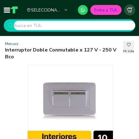
Ciudad
SELECCIONA
Entra a TUL
Inicio
TUL - Tu Marketplace de Construcción
Carr
TU CIUDAD
Mercury
Interruptor Doble Conmutable x 127 V - 250 V
Mi lista
Bco