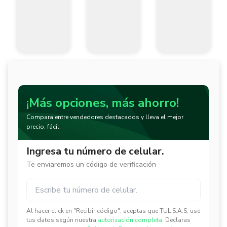
¡Más opciones, más ahorro!
Compara entre vendedores destacados y lleva el mejor
precio, fácil.
Ingresa tu número de celular.
Te enviaremos un código de verificación
Al hacer click en "Recibir código", aceptas que TUL S.A.S. use
✕
✕
tus datos según nuestra
autorización completa.
Declaras