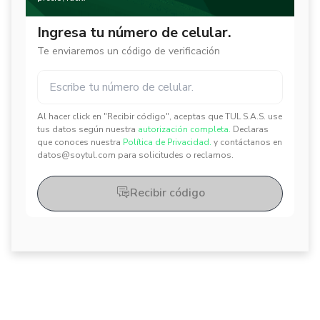
Ingresa tu número de celular.
Te enviaremos un código de verificación
Al hacer click en "Recibir código", aceptas que TUL S.A.S. use
✕
✕
tus datos según nuestra
autorización completa.
Declaras
que conoces nuestra
Política de Privacidad.
y contáctanos en
datos@soytul.com para solicitudes o reclamos.
Recibir código