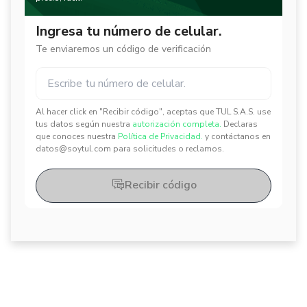
Ingresa tu número de celular.
Te enviaremos un código de verificación
Al hacer click en "Recibir código", aceptas que TUL S.A.S. use
✕
✕
tus datos según nuestra
autorización completa.
Declaras
que conoces nuestra
Política de Privacidad.
y contáctanos en
datos@soytul.com para solicitudes o reclamos.
Recibir código