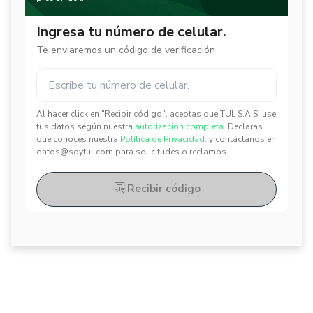
Ingresa tu número de celular.
Te enviaremos un código de verificación
Al hacer click en "Recibir código", aceptas que TUL S.A.S. use
✕
✕
tus datos según nuestra
autorización completa.
Declaras
que conoces nuestra
Política de Privacidad.
y contáctanos en
datos@soytul.com para solicitudes o reclamos.
Recibir código