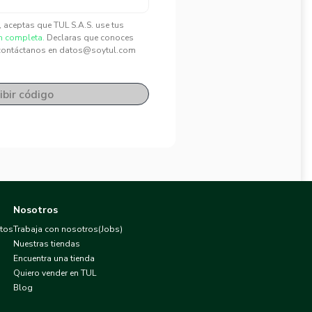
", aceptas que TUL S.A.S. use tus
n completa.
Declaras que conoces
contáctanos en datos@soytul.com
ibir código
Nosotros
atos
Trabaja con nosotros(Jobs)
Nuestras tiendas
Encuentra una tienda
Quiero vender en TUL
Blog