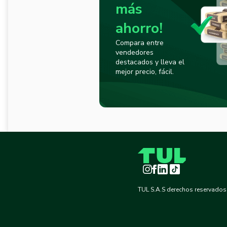
más
ahorro!
Compara entre
vendedores
destacados y lleva el
mejor precio, fácil.
Instagram
Facebook
LinkedIn
TikTok
TUL S.A.S derechos reservados