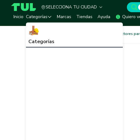
SELECCIONA TU CIUDAD
TUL - Tu Marketplace de Construcción
Inicio
Categorías
Marcas
Tiendas
Ayuda
Quiero v
Ferretería
Amarres y Protectores p
Categorías