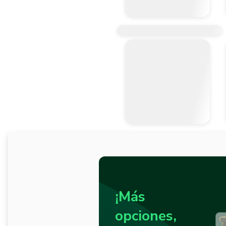
¡Más
opciones,