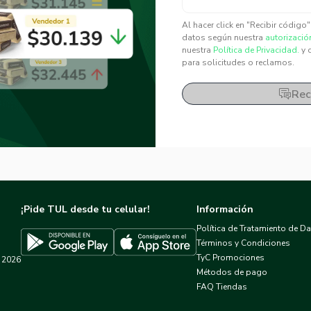
✕
✕
Al hacer click en "Recibir código
datos según nuestra
autorizació
nuestra
Política de Privacidad.
y 
para solicitudes o reclamos.
Rec
¡Pide TUL desde tu celular!
Información
Política de Tratamiento de D
Términos y Condiciones
TyC Promociones
2026
Descargar TUL en App Store
Descargar TUL en Google Play
Métodos de pago
FAQ Tiendas