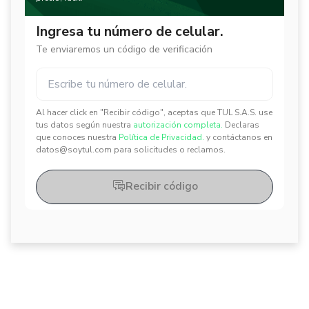
Ingresa tu número de celular.
Te enviaremos un código de verificación
Al hacer click en "Recibir código", aceptas que TUL S.A.S. use
✕
✕
tus datos según nuestra
autorización completa.
Declaras
que conoces nuestra
Política de Privacidad.
y contáctanos en
datos@soytul.com para solicitudes o reclamos.
Recibir código