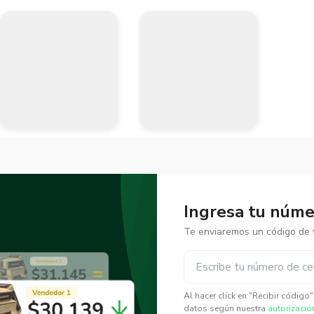
Ingresa tu númer
Te enviaremos un código de v
✕
✕
Al hacer click en "Recibir código
datos según nuestra
autorizació