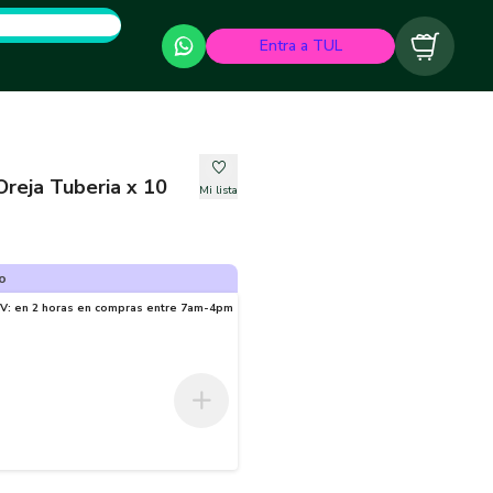
Entra a TUL
Carrito
reja Tuberia x 10
Mi lista
o
-V: en 2 horas en compras entre 7am-4pm