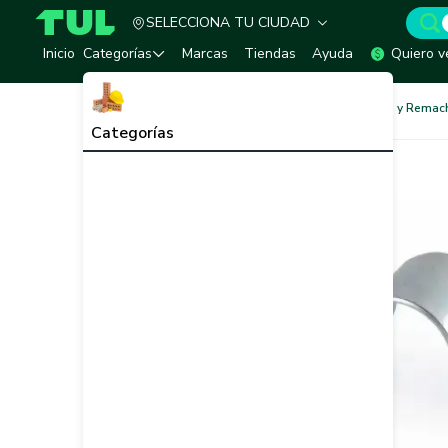
SELECCIONA TU CIUDAD
TUL - Tu Marketplace de Construcción
Inicio
Categorías
Marcas
Tiendas
Ayuda
Quiero v
Ferretería
Clavos, Puntillas y Remac
Categorías