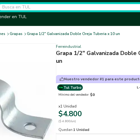
ender en TUL
hes
Grapas
Grapa 1/2" Galvanizada Doble Oreja Tuberia x 10 un
Ferreindustrial
Grapa 1/2" Galvanizada Doble O
un
Nuestro vendedor #1 para este product
Tul Turbo
L
$0
Mínimo del vendedor
x
1
Unidad
$4.800
($ 4.800/un)
Quedan
1
Unidad