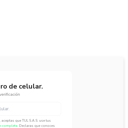
o de celular.
erificación
", aceptas que TUL S.A.S. use tus
n completa.
Declaras que conoces