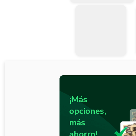
¡Más
opciones,
más
ahorro!