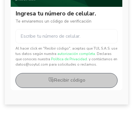
Ingresa tu número de celular.
Te enviaremos un código de verificación
Al hacer click en "Recibir código", aceptas que TUL S.A.S. use
✕
✕
tus datos según nuestra
autorización completa.
Declaras
que conoces nuestra
Política de Privacidad.
y contáctanos en
datos@soytul.com para solicitudes o reclamos.
Recibir código