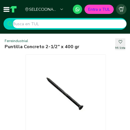
Ciudad
SELECCIONA
Entra a TUL
Inicio
TUL - Tu Marketplace de Construcción
Carr
TU CIUDAD
Ferreindustrial
Puntilla Concreto 2-1/2" x 400 gr
Mi lista