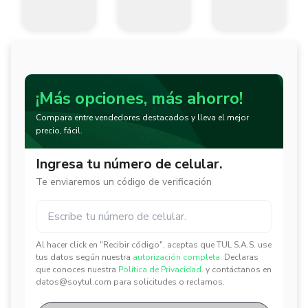
¡Más opciones, más ahorro!
Compara entre vendedores destacados y lleva el mejor
precio, fácil.
Ingresa tu número de celular.
Te enviaremos un código de verificación
Al hacer click en "Recibir código", aceptas que TUL S.A.S. use
✕
✕
tus datos según nuestra
autorización completa.
Declaras
que conoces nuestra
Política de Privacidad.
y contáctanos en
datos@soytul.com para solicitudes o reclamos.