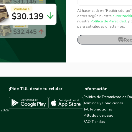
✕
✕
Al hacer click en "Recibir código
datos según nuestra
autorizació
nuestra
Política de Privacidad.
y 
para solicitudes o reclamos.
Rec
¡Pide TUL desde tu celular!
Información
Política de Tratamiento de D
Términos y Condiciones
TyC Promociones
2026
Descargar TUL en App Store
Descargar TUL en Google Play
Métodos de pago
FAQ Tiendas