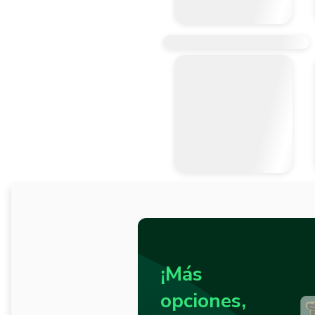
¡Más
opciones,