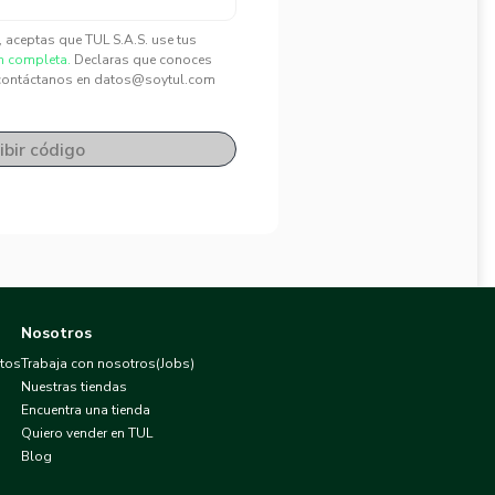
", aceptas que TUL S.A.S. use tus
n completa.
Declaras que conoces
contáctanos en datos@soytul.com
ibir código
Nosotros
atos
Trabaja con nosotros(Jobs)
Nuestras tiendas
Encuentra una tienda
Quiero vender en TUL
Blog