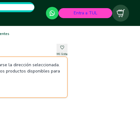
Entra a TUL
Carrito
ientes
Mi lista
rse la dirección seleccionada.
 los productos disponibles para