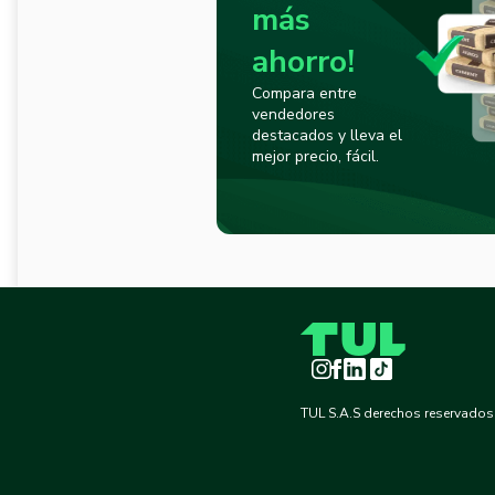
más
ahorro!
Compara entre
vendedores
destacados y lleva el
mejor precio, fácil.
Instagram
Facebook
LinkedIn
TikTok
TUL S.A.S derechos reservados